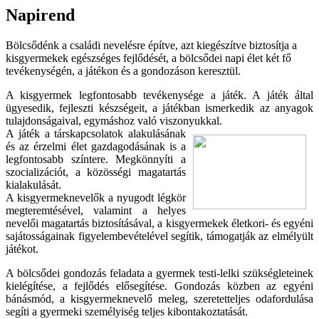
Napirend
Bölcsődénk a családi nevelésre építve, azt kiegészítve biztosítja a
kisgyermekek egészséges fejlődését, a bölcsődei napi élet két fő
tevékenységén, a játékon és a gondozáson keresztül.
A kisgyermek legfontosabb tevékenysége a játék. A játék által
ügyesedik, fejleszti készségeit, a játékban ismerkedik az anyagok
tulajdonságaival, egymáshoz való viszonyukkal.
A játék a társkapcsolatok
alakulásának
és az érzelmi élet gazdagodásának is a
legfontosabb színtere. Megkönnyíti a
szocializációt, a közösségi magatartás
kialakulását.
A kisgyermeknevelők a nyugodt légkör
megteremtésével, valamint a helyes
nevelői magatartás biztosításával, a kisgyermekek életkori- és egyéni
sajátosságainak figyelembevételével segítik, támogatják az elmélyült
játékot.
A bölcsődei gondozás feladata a gyermek testi-lelki szükségleteinek
kielégítése, a fejlődés elősegítése. Gondozás közben az egyéni
bánásmód, a kisgyermeknevelő meleg, szeretetteljes odafordulása
segíti a gyermeki személyiség teljes kibontakoztatását.