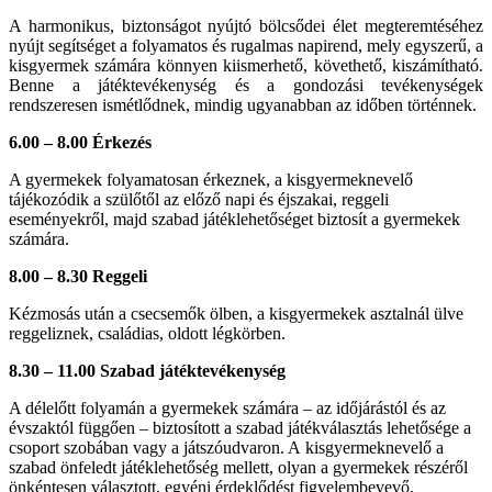
A harmonikus, biztonságot nyújtó bölcsődei élet megteremtéséhez
nyújt segítséget a folyamatos és rugalmas napirend, mely egyszerű, a
kisgyermek számára könnyen kiismerhető, követhető, kiszámítható.
Benne a játéktevékenység és a gondozási tevékenységek
rendszeresen ismétlődnek, mindig ugyanabban az időben történnek.
6.00 – 8.00 Érkezés
A gyermekek folyamatosan érkeznek, a kisgyermeknevelő
tájékozódik a szülőtől az előző napi és éjszakai, reggeli
eseményekről, majd szabad játéklehetőséget biztosít a gyermekek
számára.
8.00 – 8.30 Reggeli
Kézmosás után a csecsemők ölben, a kisgyermekek asztalnál ülve
reggeliznek, családias, oldott légkörben.
8.30 – 11.00 Szabad játéktevékenység
A délelőtt folyamán a gyermekek számára – az időjárástól és az
évszaktól függően – biztosított a szabad játékválasztás lehetősége a
csoport szobában vagy a játszóudvaron. A kisgyermeknevelő a
szabad önfeledt játéklehetőség mellett, olyan a gyermekek részéről
önkéntesen választott, egyéni érdeklődést figyelembevevő,