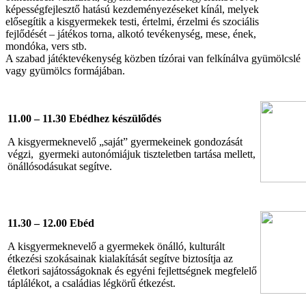
képességfejlesztő hatású kezdeményezéseket kínál, melyek
elősegítik a kisgyermekek testi, értelmi, érzelmi és szociális
fejlődését – játékos torna, alkotó tevékenység, mese, ének,
mondóka, vers stb.
A szabad játéktevékenység közben tízórai van felkínálva gyümölcslé
vagy gyümölcs formájában.
11.00 – 11.30 Ebédhez készülődés
A kisgyermeknevelő „saját” gyermekeinek gondozását
végzi, gyermeki autonómiájuk tiszteletben tartása mellett,
önállósodásukat segítve.
11.30 – 12.00 Ebéd
A kisgyermeknevelő a gyermekek önálló, kulturált
étkezési szokásainak kialakítását segítve biztosítja az
életkori sajátosságoknak és egyéni fejlettségnek megfelelő
táplálékot, a családias légkörű étkezést.