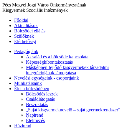
Pécs Megyei Jogú Város Önkormányzatának
Kisgyermek Szociális Intézmények
Főoldal
Aktualitások
Bölcsődei ellátás
Szülőknek
Elérhetőség
Pedagógiánk
A család és a bölcsőde kapcsolata
Képességkibontakoztatás
Másképpen fejlődő kisgyermekek társadalmi
integrációjának támogatása
Nevelési egységeink - csoportjaink
Munkatársaink
Élet a bölcsődében
Bölcsődés leszek
Családlátogatás
Beszoktatás
„Saját kisgyermeknevelő – saját gyermekrendszer”
Napirend
Élelmezés
Házirend