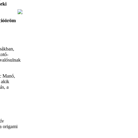
meki
cióöröm
bákban,
kotó-
 valósulnak
nc Manó,
 akik
ás, a
ív
ba origami