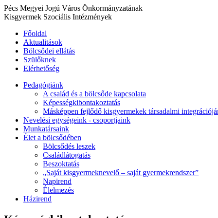
Pécs Megyei Jogú Város Önkormányzatának
Kisgyermek Szociális Intézmények
Főoldal
Aktualitások
Bölcsődei ellátás
Szülőknek
Elérhetőség
Pedagógiánk
A család és a bölcsőde kapcsolata
Képességkibontakoztatás
Másképpen fejlődő kisgyermekek társadalmi integrációj
Nevelési egységeink - csoportjaink
Munkatársaink
Élet a bölcsődében
Bölcsődés leszek
Családlátogatás
Beszoktatás
„Saját kisgyermeknevelő – saját gyermekrendszer”
Napirend
Élelmezés
Házirend