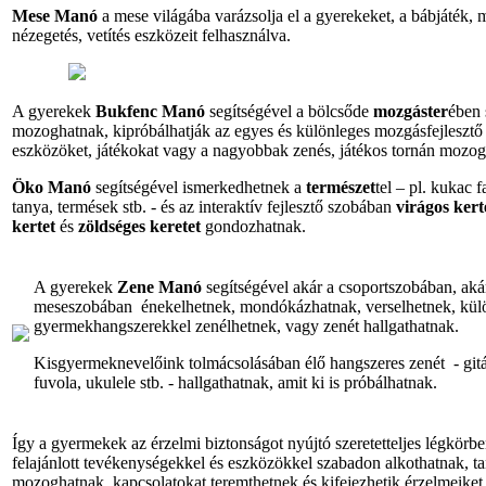
Mese Manó
a mese világába varázsolja el a gyerekeket, a bábjáték,
nézegetés, vetítés eszközeit felhasználva.
A gyerekek
Bukfenc Manó
segítségével a bölcsőde
mozgáster
ében
mozoghatnak, kipróbálhatják az egyes és különleges mozgásfejlesztő
eszközöket, játékokat vagy a nagyobbak zenés, játékos tornán mozog
Öko Manó
segítségével ismerkedhetnek a
természet
tel – pl. kukac 
tanya, termések stb. - és az interaktív fejlesztő szobában
virágos kert
kertet
és
zöldséges keretet
gondozhatnak.
A gyerekek
Zene Manó
segítségével akár a csoportszobában, aká
meseszobában énekelhetnek, mondókázhatnak, verselhetnek,
kül
gyermekhangszerekkel zenélhetnek,
vagy zenét hallgathatnak.
Kisgyermeknevelőink tolmácsolásában élő hangszeres zenét - gitár
fuvola, ukulele stb. - hallgathatnak, amit ki is próbálhatnak
.
Így a gyermekek az érzelmi biztonságot nyújtó szeretetteljes légkörbe
felajánlott tevékenységekkel és eszközökkel szabadon alkothatnak, t
mozoghatnak, kapcsolatokat teremthetnek és kifejezhetik érzelmeiket