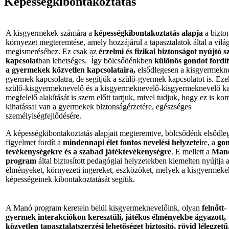
Képességkibontakoztatás
A kisgyermekek számára a
képességkibontakoztatás alapja
a bizto
környezet megteremtése, amely hozzájárul a tapasztalatok által a vilá
megismeréséhez. Ez csak az
érzelmi és fizikai biztonságot nyújtó s
kapcsolat
ban lehetséges. Így bölcsődénkben
különös gondot fordí
a
gyermekek közvetlen kapcsolataira,
elsődlegesen a kisgyermekn
gyermek kapcsolatra, de segítjük a szülő-gyermek kapcsolatot is. Eze
szülő-kisgyermeknevelő és a kisgyermeknevelő-kisgyermeknevelő ka
megfelelő alakítását is szem előtt tartjuk, mivel tudjuk, hogy ez is ko
kihatással van a gyermekek biztonságérzetére, egészséges
személyiségfejlődésére.
A képességkibontakoztatás alapjait megteremtve, bölcsődénk elsődle
figyelmet fordít a
mindennapi élet fontos nevelési helyzetei
re, a
gon
tevékenységekre és a szabad játéktevékenységre
. E mellett a
Man
program
által biztosított pedagógiai helyzetekben kiemelten nyújtja 
élményeket, környezeti ingereket, eszközöket, melyek a kisgyermeke
képességeinek kibontakoztatását segítik.
A Manó program keretein belül kisgyermeknevelőink, olyan
felnőtt-
gyermek interakciókon keresztüli,
játékos élményekbe ágyazott,
közvetlen tapasztalatszerzési lehetőséget biztosító,
rövid lélegzetű