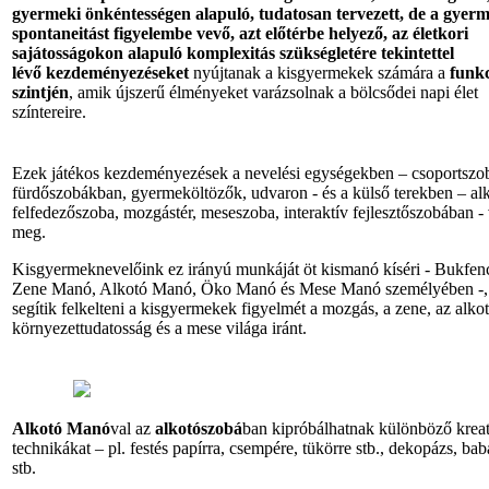
gyermeki önkéntességen alapuló, tudatosan tervezett, de a gyer
spontaneitást figyelembe vevő, azt előtérbe helyező, az életkori
sajátosságokon alapuló komplexitás szükségletére tekintettel
lévő
kezdeményezések
et
nyújtanak a kisgyermekek számára a
funk
szintjén
, amik újszerű élményeket varázsolnak a bölcsődei napi élet
színtereire.
Ezek játékos kezdeményezések a nevelési egységekben – csoportszo
fürdőszobákban, gyermeköltözők, udvaron - és a külső terekben – al
felfedezőszoba, mozgástér, meseszoba, interaktív fejlesztőszobában -
meg.
Kisgyermeknevelőink ez irányú munkáját öt kismanó kíséri - Bukfe
Zene Manó, Alkotó Manó, Öko Manó és Mese Manó személyében -,
segítik felkelteni a kisgyermekek figyelmét a mozgás, a zene, az alkot
környezettudatosság és a mese világa iránt.
Alkotó Manó
val az
alkotószobá
ban kipróbálhatnak különböző kreat
technikákat – pl. festés papírra, csempére, tükörre stb., dekopázs, ba
stb.