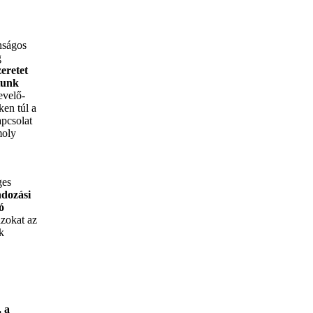
nságos
g
zeretet
tunk
evelő-
ken túl a
pcsolat
moly
ges
dozási
ó
azokat az
k
, a