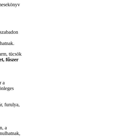
 mesekönyv
 szabadon
hatnak.
farm, tücsök
et, fűszer
r a
önleges
, furulya,
n, a
anulhatnak,
.