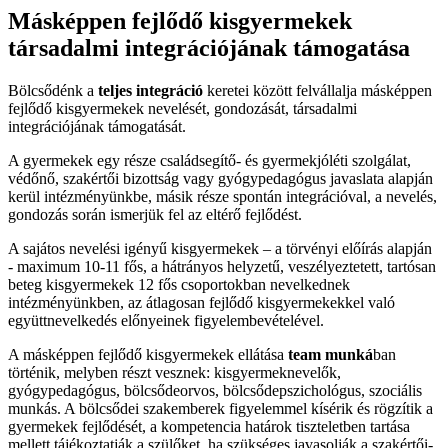
Másképpen fejlődő kisgyermekek
társadalmi integrációjának támogatása
Bölcsődénk a
teljes integráció
keretei között felvállalja másképpen
fejlődő kisgyermekek nevelését, gondozását, társadalmi
integrációjának támogatását.
A gyermekek egy része családsegítő- és gyermekjóléti szolgálat,
védőnő, szakértői bizottság vagy gyógypedagógus javaslata alapján
kerül intézményünkbe, másik része spontán integrációval, a nevelés,
gondozás során ismerjük fel az eltérő fejlődést.
A sajátos nevelési igényű kisgyermekek – a törvényi előírás alapján
- maximum 10-11 fős, a hátrányos helyzetű, veszélyeztetett, tartósan
beteg kisgyermekek 12 fős csoportokban nevelkednek
intézményünkben, az átlagosan fejlődő kisgyermekekkel való
együttnevelkedés előnyeinek figyelembevételével.
A másképpen fejlődő kisgyermekek ellátása
team munká
ban
történik, melyben részt vesznek: kisgyermeknevelők,
gyógypedagógus, bölcsődeorvos, bölcsődepszichológus, szociális
munkás. A bölcsődei szakemberek figyelemmel kísérik és rögzítik a
gyermekek fejlődését, a kompetencia határok tiszteletben tartása
mellett tájékoztatják a szülőket, ha szükséges javasolják a szakértői-,