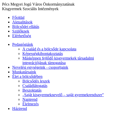
Pécs Megyei Jogú Város Önkormányzatának
Kisgyermek Szociális Intézmények
Főoldal
Aktualitások
Bölcsődei ellátás
Szülőknek
Elérhetőség
Pedagógiánk
A család és a bölcsőde kapcsolata
Képességkibontakoztatás
Másképpen fejlődő kisgyermekek társadalmi
integrációjának támogatása
Nevelési egységeink - csoportjaink
Munkatársaink
Élet a bölcsődében
Bölcsődés leszek
Családlátogatás
Beszoktatás
„Saját kisgyermeknevelő – saját gyermekrendszer”
Napirend
Élelmezés
Házirend